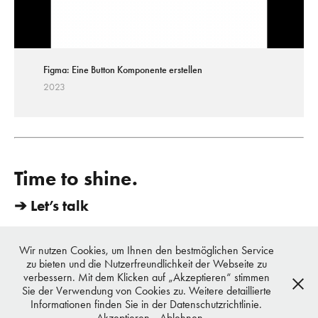
Figma: Eine Button Komponente erstellen
2023
Time to shine.
➔ Let’s talk
vondrei berlin - Chun & Urbiks | Mittenwalderstrasse 27, 10961 Berlin,
Germany | TEL. +49 179 112 1495 | E-Mail. hi@vondrei.com
Wir nutzen Cookies, um Ihnen den bestmöglichen Service
copyright © 2016 - 2023 vondrei, all rights reserved
zu bieten und die Nutzerfreundlichkeit der Webseite zu
Datenschutz
verbessern. Mit dem Klicken auf „Akzeptieren“ stimmen
Sie der Verwendung von Cookies zu. Weitere detaillierte
vondrei berlin
Informationen finden Sie in der Datenschutzrichtlinie.
Akzeptieren
Ablehnen